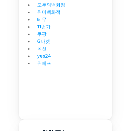
모두의백화점
취미백화점
테무
11번가
쿠팡
G마켓
옥션
yes24
위메프