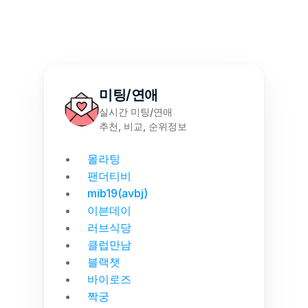
미팅/연애
실시간 미팅/연애
추천, 비교, 순위정보
몰라팅
팬더티비
mib19(avbj)
이븐데이
러브식당
클럽만남
블랙챗
바이로즈
짝궁